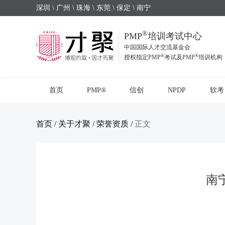
深圳 \ 广州 \ 珠海 \ 东莞 \ 保定 \ 南宁
®
PMP
培训考试中心
中国国际人才交流基金会
®
®
授权指定PMP
考试及PMP
培训机构
首页
PMP®
信创
NPDP
软考
首页
/
关于才聚
/
荣誉资质
/
正文
南