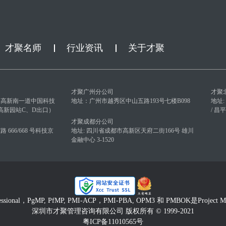
才聚名师
行业资讯
关于才聚
才聚广州分公司
才聚
园高新南一道中国科技
地址：广州市越秀区中山五路193号七楼B098
地址
（高新园站C、D出口）
/ 
才聚成都分公司
666/668 号科技京
地址: 四川省成都市高新区天府二街166号 雄川
金融中心 3-1520
fessional，PgMP, PfMP, PMI-ACP，PMI-PBA, OPM3 和 PMBOK是Project 
深圳市才聚管理咨询有限公司 版权所有 © 1999-2021
粤ICP备11010565号