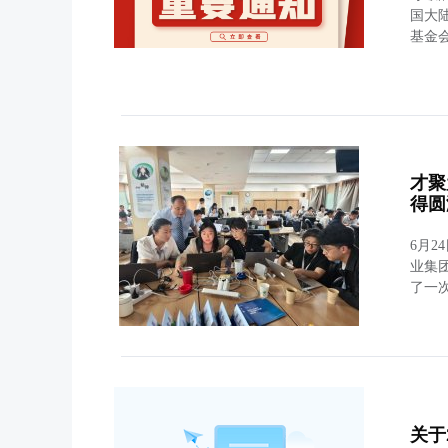
国大陆
基金会
才聚
得圆
6月
业集
了一次
关于