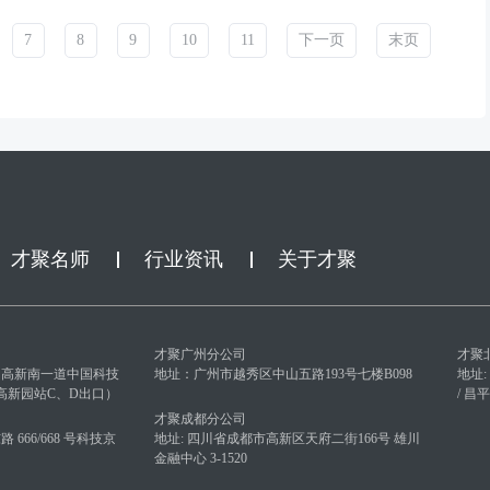
7
8
9
10
11
下一页
末页
才聚名师
行业资讯
关于才聚
才聚广州分公司
才聚
园高新南一道中国科技
地址：广州市越秀区中山五路193号七楼B098
地址
（高新园站C、D出口）
/ 
才聚成都分公司
666/668 号科技京
地址: 四川省成都市高新区天府二街166号 雄川
金融中心 3-1520