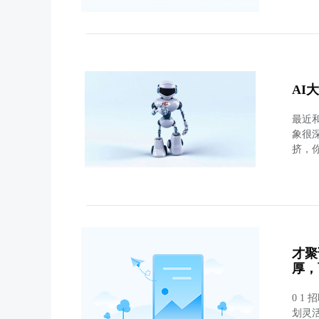
AI
最近
象很
挤，
才聚
厚，
0 1
划灵活