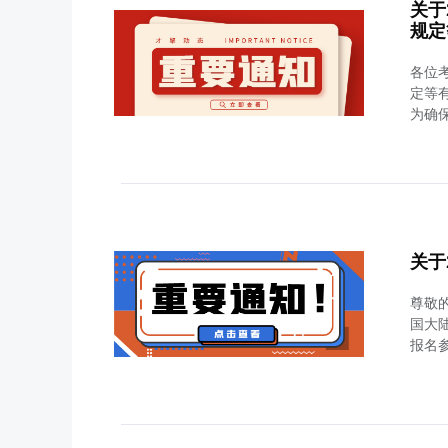
关于
规定
各位考
定等
为确保
关于
尊敬
国大陆
报名参