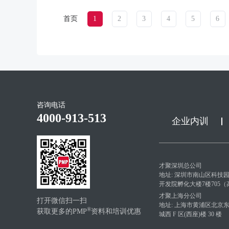
首页
1
2
3
4
5
6
咨询电话
4000-913-513
企业内训
才聚深圳总公司
地址: 深圳市南山区科技
开发院孵化大楼7楼705
才聚上海分公司
打开微信扫一扫
地址: 上海市黄浦区北京东路 
®
获取更多的PMP
资料和培训优惠
城西 F 区(西座)楼 30 楼