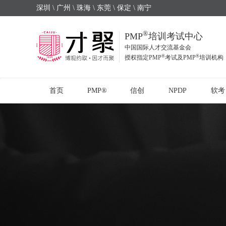
深圳 \ 广州 \ 珠海 \ 东莞 \ 保定 \ 南宁
®
PMP
培训考试中心
中国国际人才交流基金会
®
®
授权指定PMP
考试及PMP
培训机构
首页
PMP®
信创
NPDP
软考