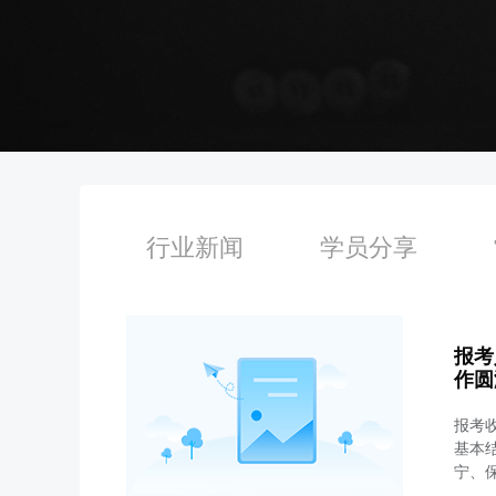
行业新闻
学员分享
报考
作圆
报考收
基本
宁、