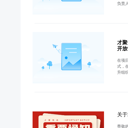
负责人
才聚
开放
在项
式，
升组
关于
尊敬