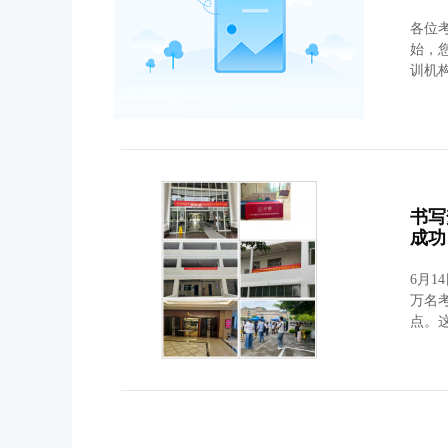
各位考
始，
训机
书写
成功
6月
万名
点。