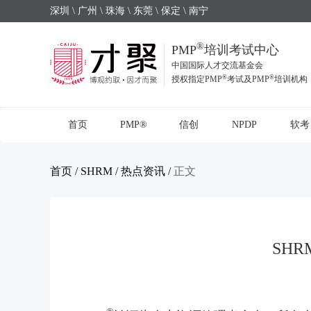
深圳 \ 广州 \ 珠海 \ 东莞 \ 保定 \ 南宁
®
PMP
培训考试中心
中国国际人才交流基金会
®
®
授权指定PMP
考试及PMP
培训机构
首页
PMP®
信创
NPDP
软考
首页
/
SHRM
/
热点资讯
/
正文
SH