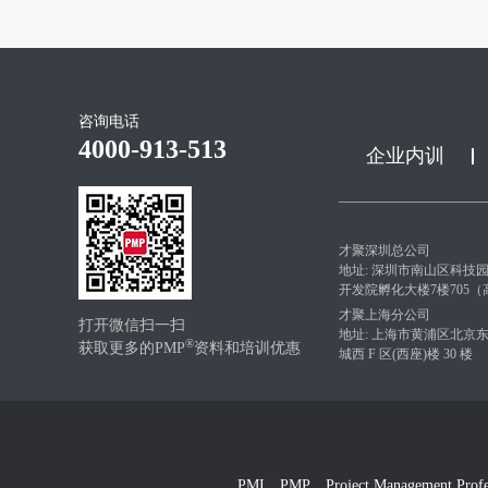
咨询电话
4000-913-513
企业内训
才聚深圳总公司
地址: 深圳市南山区科技
开发院孵化大楼7楼705
才聚上海分公司
打开微信扫一扫
地址: 上海市黄浦区北京东路 
®
获取更多的PMP
资料和培训优惠
城西 F 区(西座)楼 30 楼
PMI，PMP，Project Management Pro