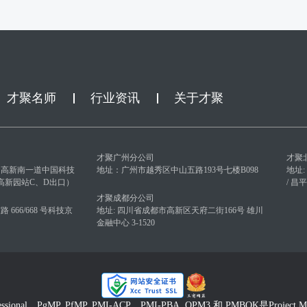
才聚名师
行业资讯
关于才聚
才聚广州分公司
才聚
园高新南一道中国科技
地址：广州市越秀区中山五路193号七楼B098
地址
（高新园站C、D出口）
/ 
才聚成都分公司
666/668 号科技京
地址: 四川省成都市高新区天府二街166号 雄川
金融中心 3-1520
fessional，PgMP, PfMP, PMI-ACP，PMI-PBA, OPM3 和 PMBOK是Project 